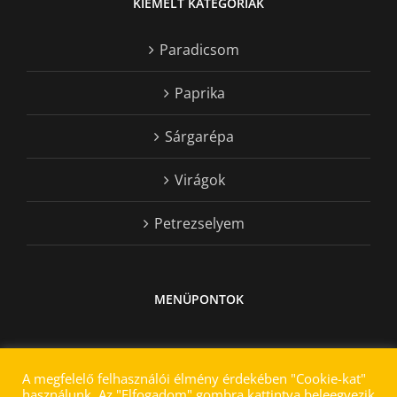
KIEMELT KATEGÓRIÁK
Paradicsom
Paprika
Sárgarépa
Virágok
Petrezselyem
MENÜPONTOK
A megfelelő felhasználói élmény érdekében "Cookie-kat"
használunk. Az "Elfogadom" gombra kattintva beleegyezik