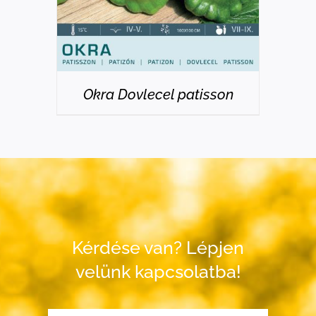
Okra Dovlecel patisson
Kérdése van? Lépjen
velünk kapcsolatba!