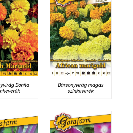
ÉSZLETEK
RÉSZLETEK
yvirág Bonita
Bársonyvirág magas
ínkeverék
színkeverék