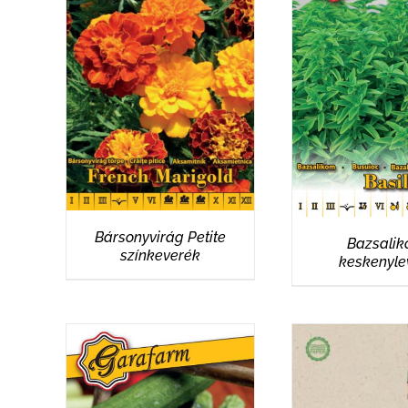
RÉSZLETEK
RÉSZLET
Bársonyvirág Petite
Bazsali
színkeverék
keskenyle