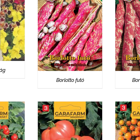
EK
RÉSZLETEK
R
rág
Borlotto futó
Bor