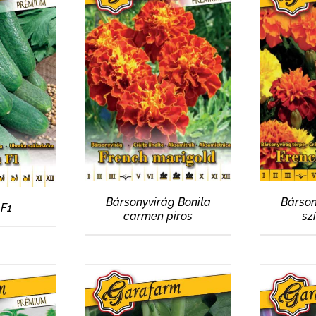
RÉSZLETEK
R
EK
Bársonyvirág Bonita
Bárson
 F1
carmen piros
sz