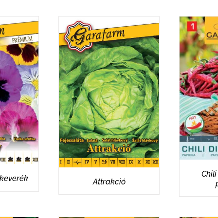
R
EK
RÉSZLETEK
Chil
nkeverék
Attrakció