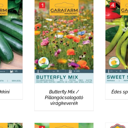
EK
RÉSZLETEK
R
kkini
Butterfly Mix /
Édes sp
Pillangócsalogató
virágkeverék