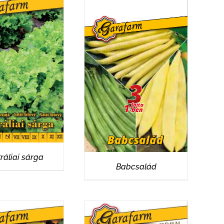
ÉSZLETEK
RÉSZLETEK
ráliai sárga
Babcsalád