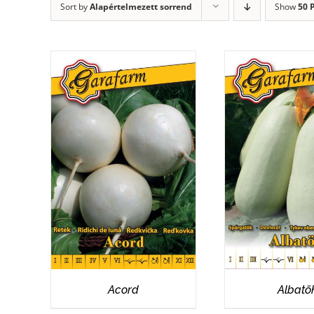
Sort by
Alapértelmezett sorrend
Show
50 
RÉSZLETEK
RÉSZLET
Acord
Albatö