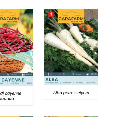
RÉSZLETEK
ÉSZLETEK
Alba petrezselyem
i di cayenne
paprika