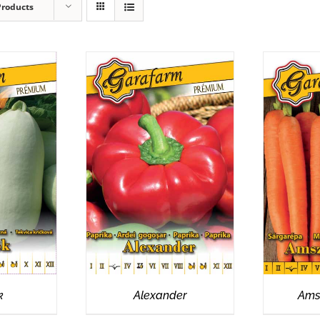
Products
EK
RÉSZLETEK
R
k
Alexander
Ams