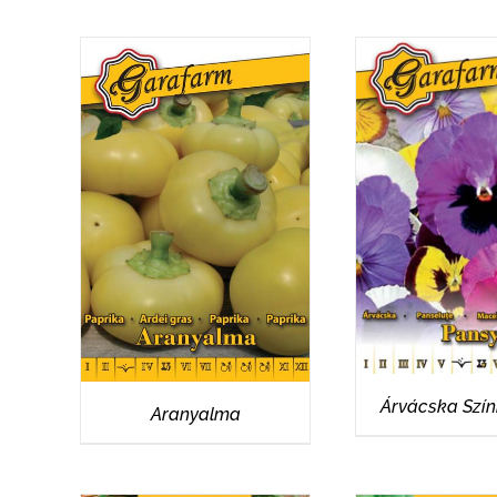
RÉSZLET
RÉSZLETEK
Árvácska Szí
Aranyalma