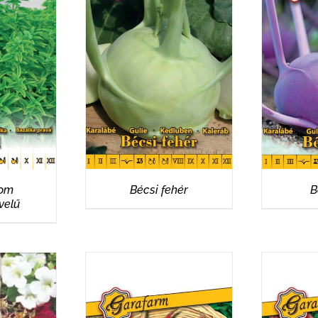
EK
RÉSZLETEK
R
kom
Bécsi fehér
B
velű