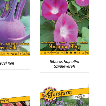
RÉSZLETEK
ÉSZLETEK
Bíboros hajnalka
écsi kék
Színkeverék