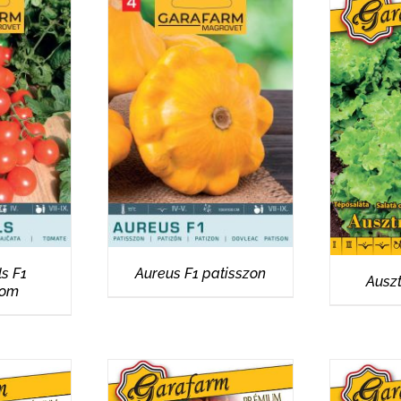
EK
RÉSZLETEK
R
ls F1
Aureus F1 patisszon
Auszt
som