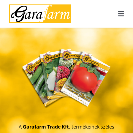
Kihagyás
Togg
Navi
FŐOLDAL
RÓLUNK
TERMÉKEINK
MAGROVET
ECO FRIENDLY
GALÉRIA
A
Garafarm Trade Kft.
termékeinek széles
KAPCSOLAT