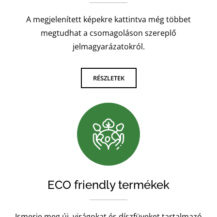
A megjelenített képekre kattintva még többet
megtudhat a csomagoláson szereplő
jelmagyarázatokról.
RÉSZLETEK
ECO friendly termékek
Ismerje meg új, virágokat és díszfüveket tartalmazó