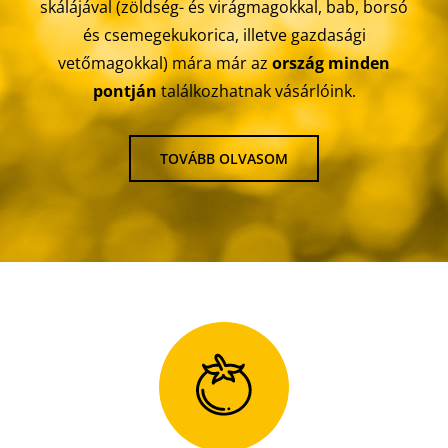
skálájával (zöldség- és virágmagokkal, bab, borsó
és csemegekukorica, illetve gazdasági
MAGYAR
vetőmagokkal) mára már az
ország minden
pontján
találkozhatnak vásárlóink.
TOVÁBB OLVASOM