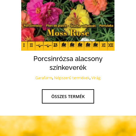
Porcsinrózsa alacsony
színkeverék
G
Garafarm
,
Népszerű termékek
,
Virág
ÖSSZES TERMÉK