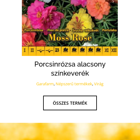
Porcsinrózsa alacsony
színkeverék
G
Garafarm
,
Népszerű termékek
,
Virág
ÖSSZES TERMÉK