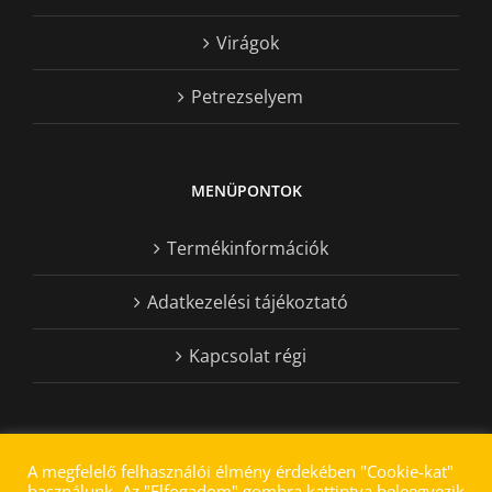
Virágok
Petrezselyem
MENÜPONTOK
Termékinformációk
Adatkezelési tájékoztató
Kapcsolat régi
A megfelelő felhasználói élmény érdekében "Cookie-kat"
használunk. Az "Elfogadom" gombra kattintva beleegyezik