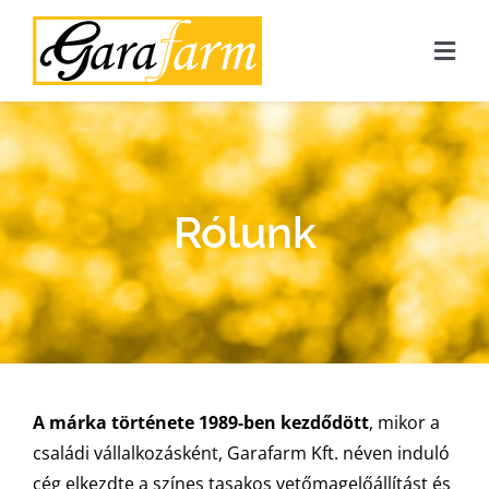
Kihagyás
Togg
Navi
FŐOLDAL
RÓLUNK
Rólunk
TERMÉKEINK
MAGROVET
ECO FRIENDLY
GALÉRIA
A márka története 1989-ben kezdődött
, mikor a
családi vállalkozásként, Garafarm Kft. néven induló
KAPCSOLAT
cég elkezdte a színes tasakos vetőmagelőállítást és