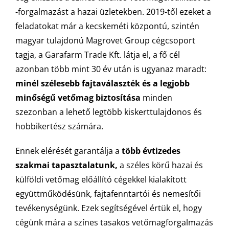
-forgalmazást a hazai üzletekben. 2019-től ezeket a
MAGYAR
feladatokat már a kecskeméti központú, szintén
magyar tulajdonú Magrovet Group cégcsoport
tagja, a Garafarm Trade Kft. látja el, a fő cél
azonban több mint 30 év után is ugyanaz maradt:
minél szélesebb fajtaválaszték és a legjobb
minőségű vetőmag biztosítása
minden
szezonban a lehető legtöbb kiskerttulajdonos és
hobbikertész számára.
Ennek elérését garantálja a
több évtizedes
szakmai tapasztalatunk,
a széles körű hazai és
külföldi vetőmag előállító cégekkel kialakított
együttműködésünk, fajtafenntartói és nemesítői
tevékenységünk. Ezek segítségével értük el, hogy
cégünk mára a színes tasakos vetőmagforgalmazás