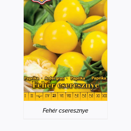
RÉSZLETEK
Fehér cseresznye