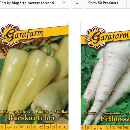
Sort by
Alapértelmezett sorrend
Show
50 Products
RÉSZLETEK
RÉSZLETEK