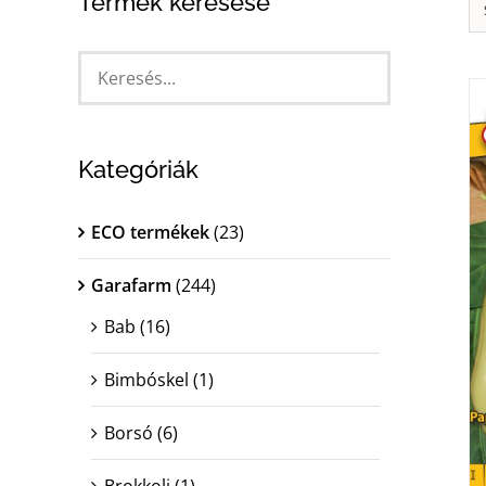
Termék keresése
Kategóriák
ECO termékek
(23)
Garafarm
(244)
Bab
(16)
Bimbóskel
(1)
Borsó
(6)
Brokkoli
(1)