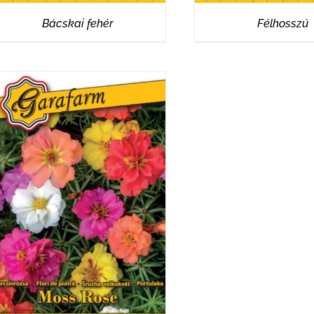
Bácskai fehér
Félhosszú
RÉSZLETEK