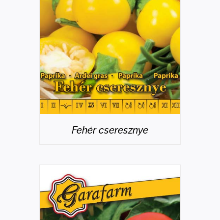
RÉSZLETEK
Fehér cseresznye