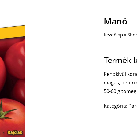
Manó
Kezdőlap
»
Sho
Termék le
Rendkívül kora
magas, determi
50-60 g tömeg
Kategória: Pa