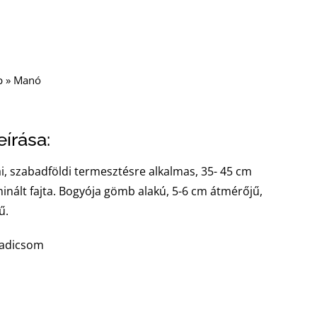
p
»
Manó
írása:
i, szabadföldi termesztésre alkalmas, 35- 45 cm
nált fajta. Bogyója gömb alakú, 5-6 cm átmérőjű,
ű.
radicsom