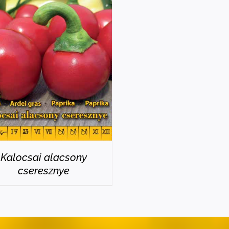
RÉSZLETEK
Kalocsai alacsony
cseresznye