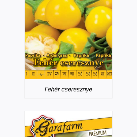
RÉSZLETEK
Fehér cseresznye