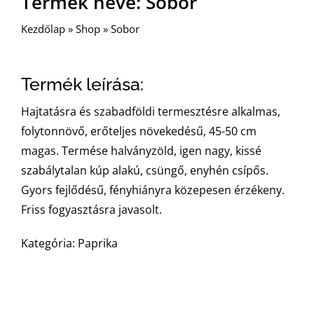
Termék neve: Sobor
Kezdőlap
»
Shop
»
Sobor
Termék leírása:
Hajtatásra és szabadföldi termesztésre alkalmas,
folytonnövő, erőteljes növekedésű, 45-50 cm
magas. Termése halványzöld, igen nagy, kissé
szabálytalan kúp alakú, csüngő, enyhén csípős.
Gyors fejlődésű, fényhiányra közepesen érzékeny.
Friss fogyasztásra javasolt.
Kategória: Paprika