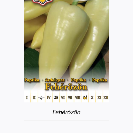
RÉSZLETEK
Fehérözön