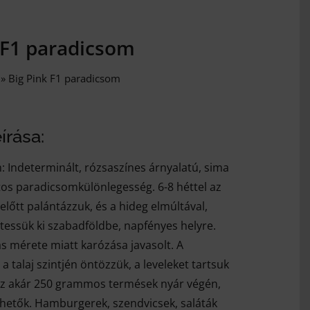
 F1 paradicsom
»
Big Pink F1 paradicsom
írása:
 Indeterminált, rózsaszínes árnyalatú, sima
os paradicsomkülönlegesség. 6-8 héttel az
 előtt palántázzuk, és a hideg elmúltával,
ltessük ki szabadföldbe, napfényes helyre.
 mérete miatt karózása javasolt. A
a talaj szintjén öntözzük, a leveleket tartsuk
Az akár 250 grammos termések nyár végén,
hetők. Hamburgerek, szendvicsek, saláták