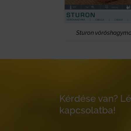
Sturon vöröshagym
Kérdése van? Lé
kapcsolatba!