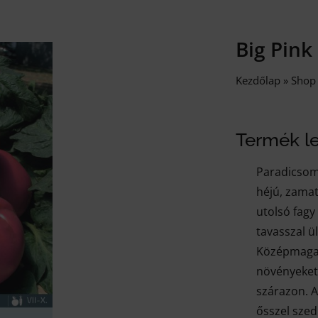
Big Pink
Kezdőlap
»
Shop
Termék le
Paradicsom:
héjú, zamat
utolsó fagy
tavasszal ü
Középmagas
növényeket 
szárazon. 
ősszel szed