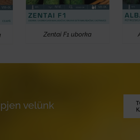
Zentai F1 uborka
a
T
pjen velünk
K