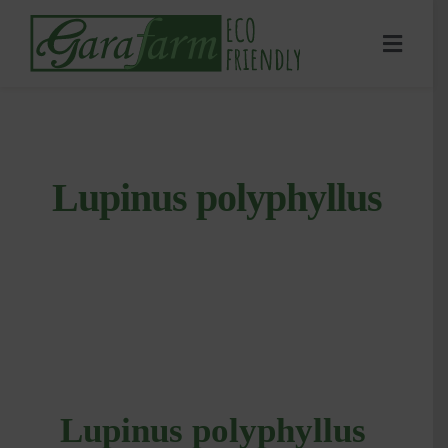
Skip
to
Toggl
content
Naviga
ECO FRIENDLY
SLOVENČINA
Lupinus polyphyllus
Lupinus polyphyllus