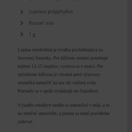
Lupinus polyphyllus
Russel mix
1 g
Lupina mnoholistá je trvalka pochádzajúca zo
Severnej Ameriky. Pre klíčenie semien potrebuje
teplotu 12-15 stupňov, vysieva sa v marci. Pre
urýchlenie klíčenia je vhodné pred výsevom
semiačka namočiť na noc do vlažnej vody.
Priesady sa v apríli vysádzajú do črepníkov.
Výsadba mladých rastlín sa uskutoční v máji, a to
na slnečné stanovište, a potom sa majú pravidelne
zalievať.