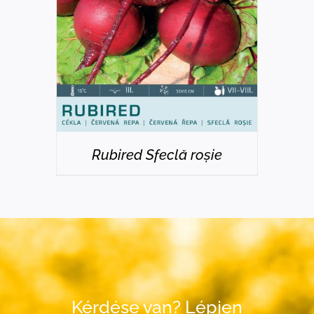
Rubired Sfeclă roșie
Kérdése van? Lépjen