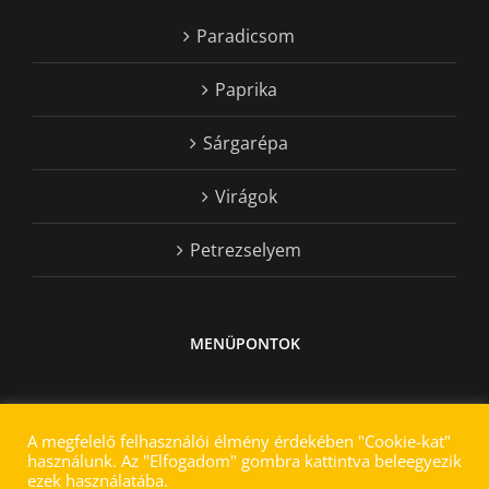
Paradicsom
Paprika
Sárgarépa
Virágok
Petrezselyem
MENÜPONTOK
A megfelelő felhasználói élmény érdekében "Cookie-kat"
használunk. Az "Elfogadom" gombra kattintva beleegyezik
ezek használatába.