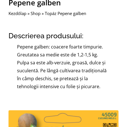
Pepene galben
Kezdőlap
»
Shop
»
Topáz Pepene galben
Descrierea produsului:
Pepene galben: coacere foarte timpurie.
Greutatea sa medie este de 1,2-1,5 kg.
Pulpa sa este alb-verzuie, groasă, dulce și
suculentă. Pe lângă cultivarea tradițională
în câmp deschis, se pretează şi la
tehnologii intensive cu folie şi picurare.