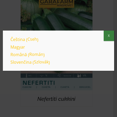
X
Cseh
Čeština
(
)
RÉSZLETEK
Magyar
Román
Română
(
)
Szlovák
Slovenčina
(
)
Nefertiti cukkini