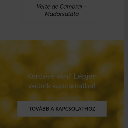
Verte de Cambrai –
Madársaláta
Kérdése van? Lépjen
velünk kapcsolatba!
TOVÁBB A KAPCSOLATHOZ