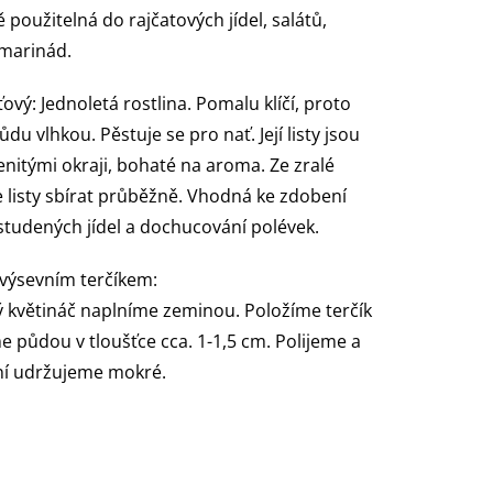
 použitelná do rajčatových jídel, salátů,
marinád.
ťový: Jednoletá rostlina. Pomalu klíčí, proto
du vlhkou. Pěstuje se pro nať. Její listy jsou
lenitými okraji, bohaté na aroma. Ze zralé
ze listy sbírat průběžně. Vhodná ke zdobení
studených jídel a dochucování polévek.
 výsevním terčíkem:
 květináč naplníme zeminou. Položíme terčík
e půdou v tloušťce cca. 1-1,5 cm. Polijeme a
ení udržujeme mokré.