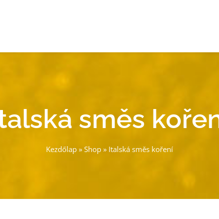
Italská směs kořen
Kezdőlap
»
Shop
»
Italská směs koření