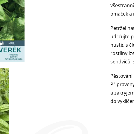
všestranně
omáček a 
Petržel na
udržujte pů
husté, s č
rostliny l
sendvičů, 
Pěstování
Připravený
a zakryjem
do vyklíč