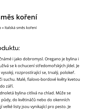
 směs koření
p
»
Italská směs koření
oduktu:
námé i jako dobromysl. Oregano je bylina i
užívá se k ochucení středomořských jídel. Je
vysoký, rozprostírající se, trvalý, polokeř.
i suchu. Malé, fialovo-bordové květy kvetou
do září.
ednoletá bylina citlivá na chlad. Může se
o půdy, do květináčů nebo do okenních
ejí velké listy jsou vynikající pro pesto. Je