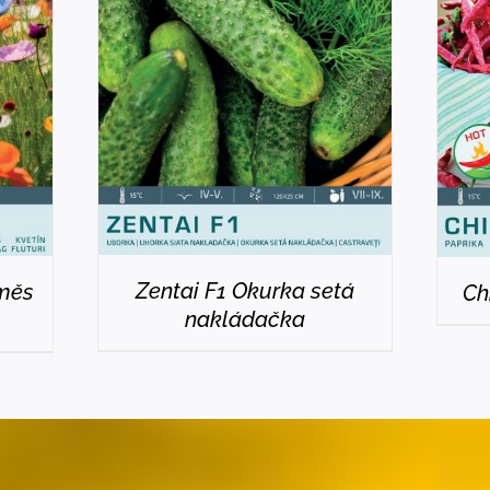
DETAILS
Zentai F1 Okurka setá
směs
Ch
nakládačka