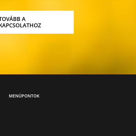
TOVÁBB A
KAPCSOLATHOZ
MENÜPONTOK