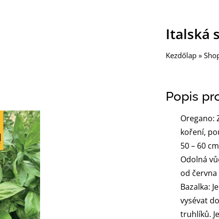
Italská
Kezdőlap
»
Sho
Popis pr
Oregano: Z
koření, po
50 – 60 cm 
Odolná vůč
od června 
Bazalka: J
vysévat d
truhlíků. J