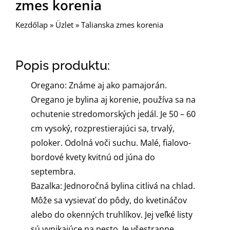
zmes korenia
Kezdőlap
»
Üzlet
»
Talianska zmes korenia
Popis produktu:
Oregano: Známe aj ako pamajorán.
Oregano je bylina aj korenie, používa sa na
ochutenie stredomorských jedál. Je 50 – 60
cm vysoký, rozprestierajúci sa, trvalý,
poloker. Odolná voči suchu. Malé, fialovo-
bordové kvety kvitnú od júna do
septembra.
Bazalka: Jednoročná bylina citlivá na chlad.
Môže sa vysievať do pôdy, do kvetináčov
alebo do okenných truhlíkov. Jej veľké listy
sú vynikajúce na pesto. Je všestranne