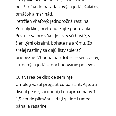
použiteľná do paradajkových jedál, šalátov,
omáčok a marinád.
Petržlen vňaťový: Jednoročná rastlina.
Pomaly klíči, preto udržujte pôdu vlhkú.
Pestuje sa pre vňať. Jej listy sú husté, s
členitými okrajmi, bohaté na arómu. Zo
zrelej rastliny sa dajú listy zbierať
priebežne. Vhodná na zdobenie sendvičov,
studených jedál a dochucovanie polievok.
Cultivarea pe disc de semințe
Umpleți vasul pregătit cu pământ. Așezați
discul pe el și acoperiți-l cu aproximativ 1-
1,5 cm de pământ. Udaţi şi ţine-l umed
până la răsărire.