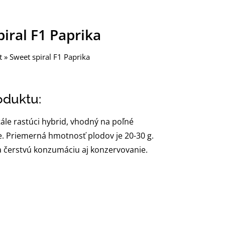
iral F1 Paprika
t
»
Sweet spiral F1 Paprika
oduktu:
tále rastúci hybrid, vhodný na poľné
. Priemerná hmotnosť plodov je 20-30 g.
 čerstvú konzumáciu aj konzervovanie.