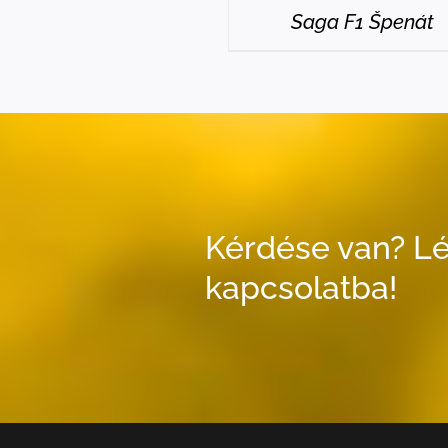
Saga F1 Špenát
Kérdése van? Lé
kapcsolatba!