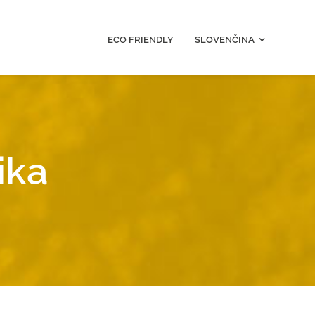
ECO FRIENDLY
SLOVENČINA
ika