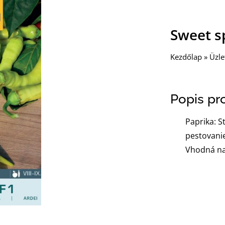
Sweet sp
Kezdőlap
»
Üzle
Popis pr
Paprika: S
pestovanie
Vhodná na