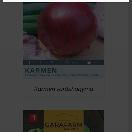
RÉSZLETEK
Karmen vöröshagyma