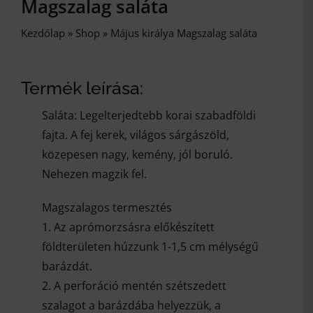
Magszalag saláta
Kezdőlap
»
Shop
»
Május királya Magszalag saláta
Termék leírása:
Saláta: Legelterjedtebb korai szabadföldi
fajta. A fej kerek, világos sárgászöld,
közepesen nagy, kemény, jól boruló.
Nehezen magzik fel.
Magszalagos termesztés
1. Az aprómorzsásra előkészített
földterületen húzzunk 1-1,5 cm mélységű
barázdát.
2. A perforáció mentén szétszedett
szalagot a barázdába helyezzük, a