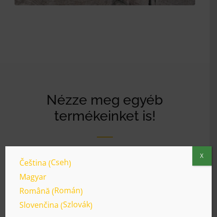
Nézze meg egyéb
termékeinket is!
X
Cseh
Čeština
(
)
Magyar
Román
Română
(
)
Szlovák
Slovenčina
(
)