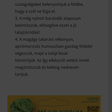
szalagvégeket belenyomjuk a földbe,
hogy a szél ne fújja el.
3. A még nyitott barázdát alaposan
beöntözzük, elősegítve ezzel a jó
talajzáródást.
4. A magágy takarást vékonyan,
aprómorzsás humuszban gazdag földdel
végezzük, majd a talajt kissé
tömörítjük. Az így elkészült vetést ismét
megöntözzük és kelésig nedvesen
tartjuk.