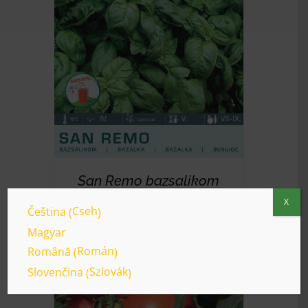
RÉSZLETEK
San Remo bazsalikom
X
Cseh
Čeština
(
)
Magyar
Román
Română
(
)
Szlovák
Slovenčina
(
)