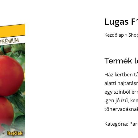
Lugas F
Kezdőlap
»
Sho
Termék le
Házikertben tá
alatti hajtatá
egy színből é
Igen jó ízű, ke
tőhervadásnak
Kategória: Pa