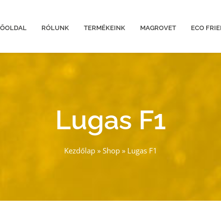
FŐOLDAL
RÓLUNK
TERMÉKEINK
MAGROVET
ECO FRI
Lugas F1
Kezdőlap
»
Shop
»
Lugas F1