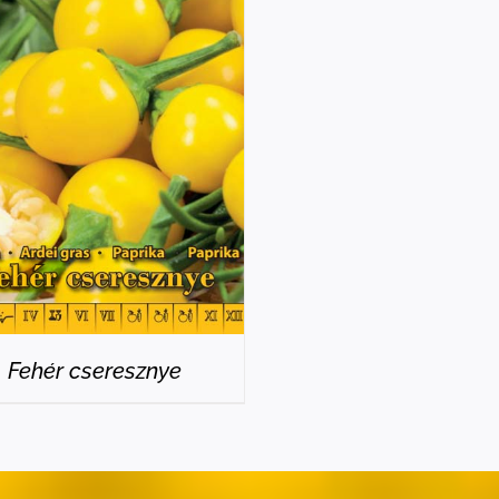
RÉSZLETEK
Fehér cseresznye