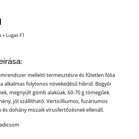
1
p
»
Lugas F1
írása:
mrendszer melletti termesztésre és fűtetlen fólia
sra alkalmas folytonos növekedésű hibrid. Bogyói
rnek, megnyúlt gömb alakúak, 60-70 g tömegűek.
mény, jól szállítható. Verticilliumos, fuzáriumos
 és dohány mozaik vírusfertőzésnek ellenáll.
radicsom