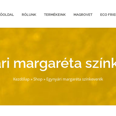
FŐOLDAL
RÓLUNK
TERMÉKEINK
MAGROVET
ECO FRI
ri margaréta szín
Kezdőlap
»
Shop
»
Egynyári margaréta színkeverék