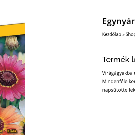
Egynyár
Kezdőlap
»
Sho
Termék le
Virágágyakba é
Mindenféle ker
napsütötte fek