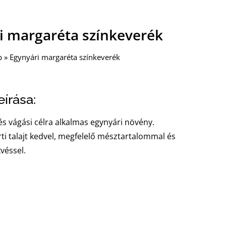
i margaréta színkeverék
p
»
Egynyári margaréta színkeverék
írása:
s vágási célra alkalmas egynyári növény.
ti talajt kedvel, megfelelő mésztartalommal és
véssel.