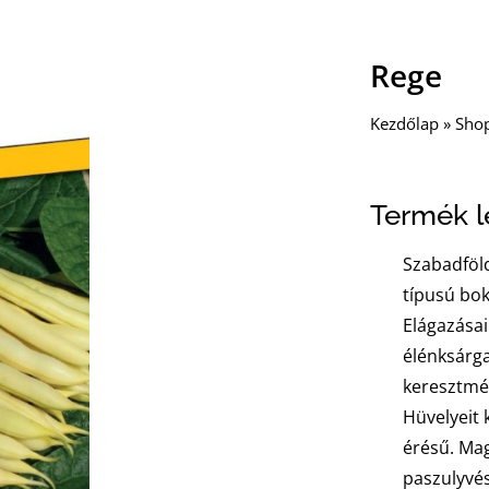
Rege
Kezdőlap
»
Sho
Termék le
Szabadföld
típusú bo
Elágazásai
élénksárga
keresztmé
Hüvelyeit 
érésű. Ma
paszulyvés