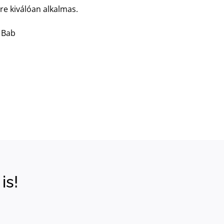
e kiválóan alkalmas.
 Bab
is!