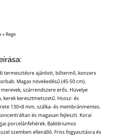
p
»
Rege
írása:
i termesztésre ajánlott, bőtermő, konzerv
korbab. Magas növekedésű (45-50 cm).
 merevek, szárrendszere erős. Hüvelye
, kerek keresztmetszetű. Hossz- és
rete 130×8 mm, szálka- és membránmentes.
koncentráltan és magasan fejleszti. Korai
gjai porcelánfehérek. Baktériumos
szel szemben ellenálló. Friss fogyasztásra és