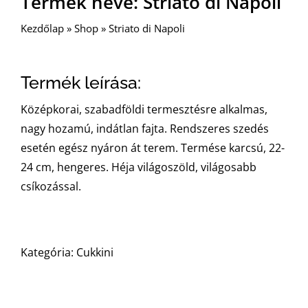
Termék neve: Striato di Napoli
Kezdőlap
»
Shop
»
Striato di Napoli
Termék leírása:
Középkorai, szabadföldi termesztésre alkalmas,
nagy hozamú, indátlan fajta. Rendszeres szedés
esetén egész nyáron át terem. Termése karcsú, 22-
24 cm, hengeres. Héja világoszöld, világosabb
csíkozással.
Kategória: Cukkini