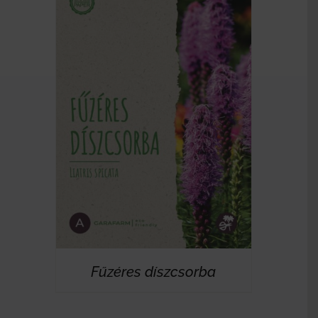
RÉSZLETEK
Fűzéres díszcsorba