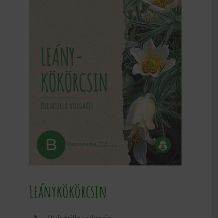
MAGYAR
Leánykökörcsin