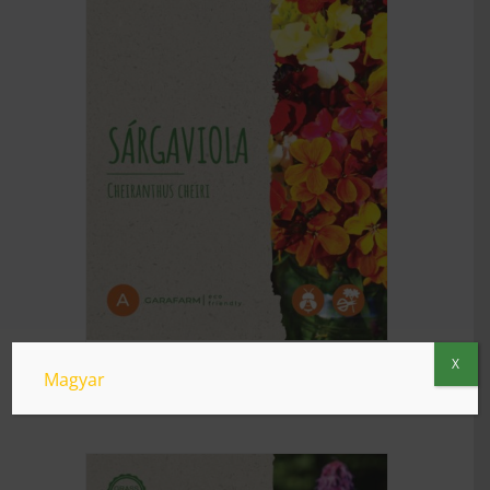
RÉSZLETEK
X
Sárga viola
Magyar