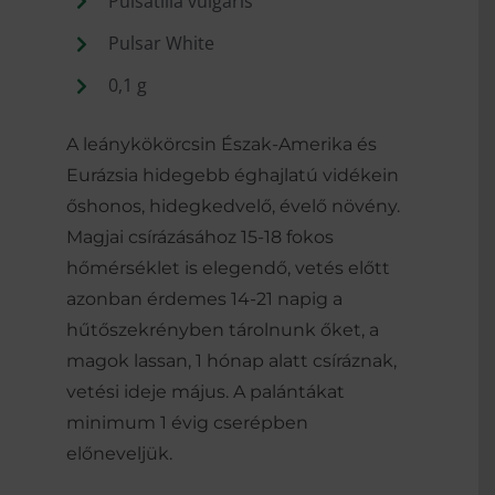
Pulsatilla vulgaris
Pulsar White
0,1 g
A leánykökörcsin Észak-Amerika és
Eurázsia hidegebb éghajlatú vidékein
őshonos, hidegkedvelő, évelő növény.
Magjai csírázásához 15-18 fokos
hőmérséklet is elegendő, vetés előtt
azonban érdemes 14-21 napig a
hűtőszekrényben tárolnunk őket, a
magok lassan, 1 hónap alatt csíráznak,
vetési ideje május. A palántákat
minimum 1 évig cserépben
előneveljük.