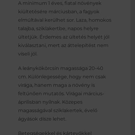
A minimum 1 éves, fiatal növények
kiültetésére márciusban, a fagyok
elmúltával kerülhet sor. Laza, homokos
talajba, sziklakertbe, napos helyre
ültetjük. Érdemes az ültetés helyét jól
kiválasztani, mert az áttelepítést nem
viseli jól.
A leánykökörcsin magassága 20-40
cm. Különlegessége, hogy nem csak
virága, hanem maga a növény is
feltűnően mutatós. Virágai március-
áprilisban nyílnak. Közepes
magasságával sziklakertek, évelő
ágyások dísze lehet.
Betegségekkel és kártevőkkel