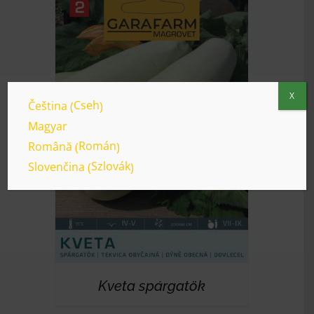
X
Cseh
Čeština
(
)
Magyar
RÉSZLETEK
Román
Română
(
)
Szlovák
Slovenčina
(
)
Kveta spárgatök