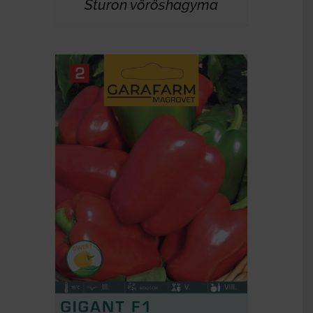
Sturon vöröshagyma
RÉSZLETEK