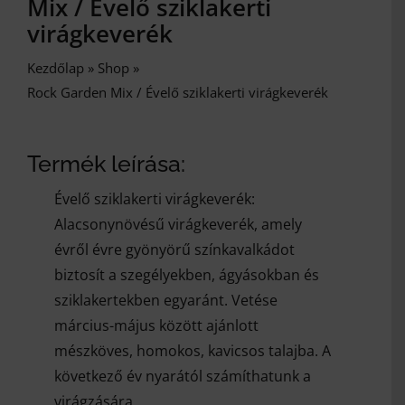
Mix / Évelő sziklakerti
virágkeverék
Kezdőlap
»
Shop
»
Rock Garden Mix / Évelő sziklakerti virágkeverék
Termék leírása:
Évelő sziklakerti virágkeverék:
Alacsonynövésű virágkeverék, amely
évről évre gyönyörű színkavalkádot
biztosít a szegélyekben, ágyásokban és
sziklakertekben egyaránt. Vetése
március-május között ajánlott
mészköves, homokos, kavicsos talajba. A
következő év nyarától számíthatunk a
virágzására.