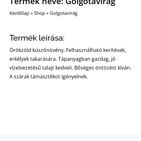
Termék neve: Golgotavirág
Kezdőlap
»
Shop
»
Golgotavirág
Termék leírása:
Örökzöld kúszónövény. Felhasználható kerítések,
erkélyek takarására. Tápanyagban gazdag, jó
vízelvezetésű talajt kedveli. Bőséges öntözést kíván.
A szárak támasztékot igényelnek.