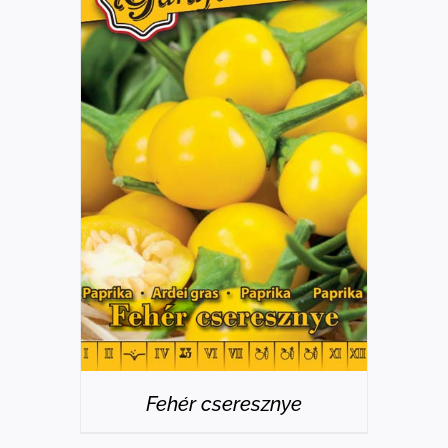
RÉSZLETEK
Fehér cseresznye