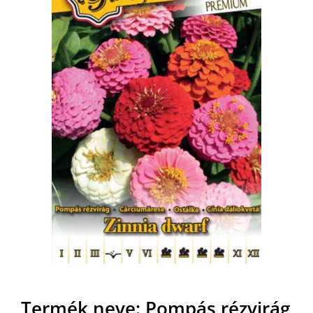
MAGYAR
Termék neve: Pompás rézvirág